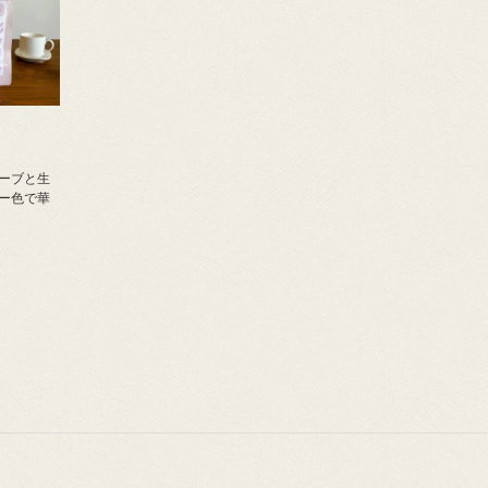
ーブと生
ー色で華