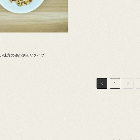
い味方の棗の刻んだタイプ
<
1
2