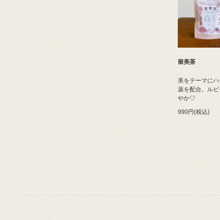
留美茶
美をテーマにハ
薬を配合。ルビ
やか♡
990円(税込)