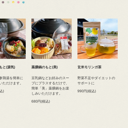
もと(源気)
薬膳鍋のもと(美)
玄米モリンガ茶
参鶏湯を簡単に
豆乳鍋などお好みのスー
野菜不足やダイエットの
いただけます。
プにプラスするだけで、
サポートに
簡単「美」薬膳鍋をお楽
込)
990円(税込)
しみいただけます。
680円(税込)