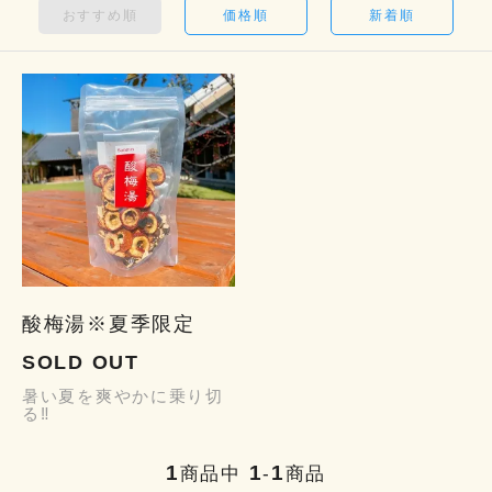
おすすめ順
価格順
新着順
酸梅湯※夏季限定
SOLD OUT
暑い夏を爽やかに乗り切
る‼
1
1
1
商品中
-
商品