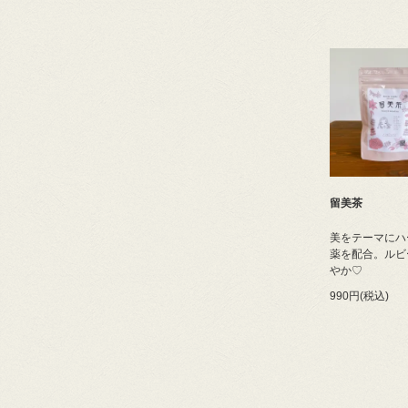
留美茶
美をテーマにハ
薬を配合。ルビ
やか♡
990円(税込)