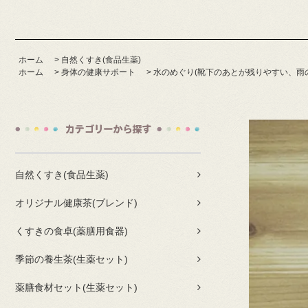
ホーム
>
自然くすき(食品生薬)
ホーム
>
身体の健康サポート
>
水のめぐり(靴下のあとが残りやすい、雨
自然くすき(食品生薬)
オリジナル健康茶(ブレンド)
くすきの食卓(薬膳用食器)
季節の養生茶(生薬セット)
薬膳食材セット(生薬セット)