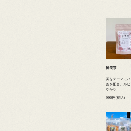
留美茶
美をテーマにハ
薬を配合。ルビ
やか♡
990円(税込)