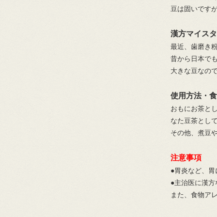
豆は固いです
漢方マイスタ
最近、歯磨き
昔から日本で
大きな豆なの
使用方法・食
おもにお茶と
なた豆茶とし
その他、煮豆
注意事項
●胃炎など、
●主治医に漢
また、食物ア