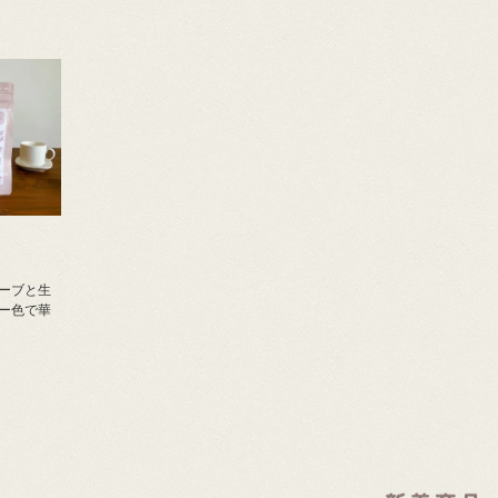
ーブと生
ー色で華