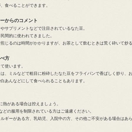
が、食べることができます。
ーからのコメント
粉やサプリメントなどで注目されているなた豆。
も民間的に使われてきました。
で煎じるのは時間がかかりますが、お茶として飲むときは荒く砕いて炒
べ方
して使います。
ては、ミルなどで粗目に粉砕したなた豆をフライパンで香ばしく炒り、
や白あんなどにして食べられることもあります。
胃に熱がある場合は控えましょう。
方などの服用を制限されている方はご遠慮ください。
レルギーがある方、乳幼児、入院中の方、その他ご不安がある場合はあ