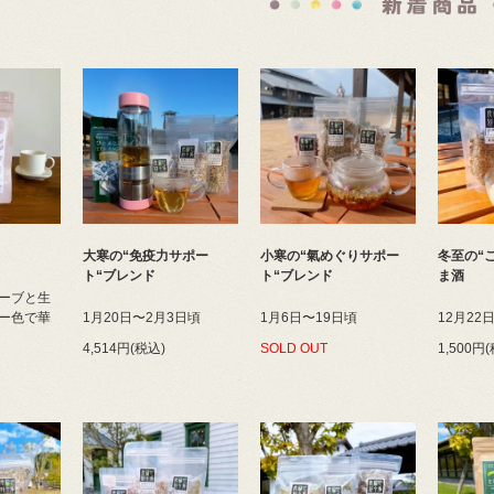
大寒の“免疫力サポー
小寒の“氣めぐりサポー
冬至の“
ト“ブレンド
ト“ブレンド
ま酒
ーブと生
ー色で華
1月20日〜2月3日頃
1月6日〜19日頃
12月22
4,514円(税込)
SOLD OUT
1,500円