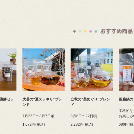
薬膳セッ
大暑の“夏スッキリ”ブレ
立秋の“美めぐり”ブレン
薬膳鍋の
ンド
ド
本格的な
7月23日〜8月7日頃
8月8日〜22日頃
お楽しみ
1,672円(税込)
2,282円(税込)
680円(税