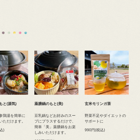
もと(源気)
薬膳鍋のもと(美)
玄米モリンガ茶
参鶏湯を簡単に
豆乳鍋などお好みのスー
野菜不足やダイエットの
いただけます。
プにプラスするだけで、
サポートに
簡単「美」薬膳鍋をお楽
込)
990円(税込)
しみいただけます。