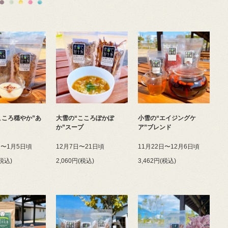
こころ穏やか”あ
大雪の“こころぽかぽ
小雪の“エイジングケ
か”スープ
ア”ブレンド
日〜1月5日頃
12月7日〜21日頃
11月22日〜12月6日頃
(税込)
2,060円(税込)
3,462円(税込)