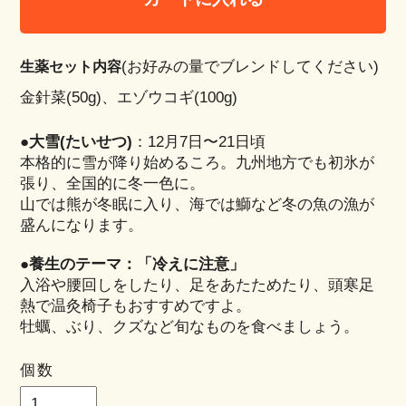
(お好みの量でブレンドしてください)
生薬セット内容
金針菜(50g)、エゾウコギ(100g)
●大雪(たいせつ)
：12月7日〜21日頃
本格的に雪が降り始めるころ。九州地方でも初氷が
張り、全国的に冬一色に。
山では熊が冬眠に入り、海では鰤など冬の魚の漁が
盛んになります。
●養生のテーマ：「冷えに注意」
入浴や腰回しをしたり、足をあたためたり、頭寒足
熱で温灸椅子もおすすめですよ。
牡蠣、ぶり、クズなど旬なものを食べましょう。
個数