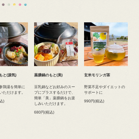
もと(源気)
薬膳鍋のもと(美)
玄米モリンガ茶
参鶏湯を簡単に
豆乳鍋などお好みのスー
野菜不足やダイエットの
いただけます。
プにプラスするだけで、
サポートに
簡単「美」薬膳鍋をお楽
込)
990円(税込)
しみいただけます。
680円(税込)