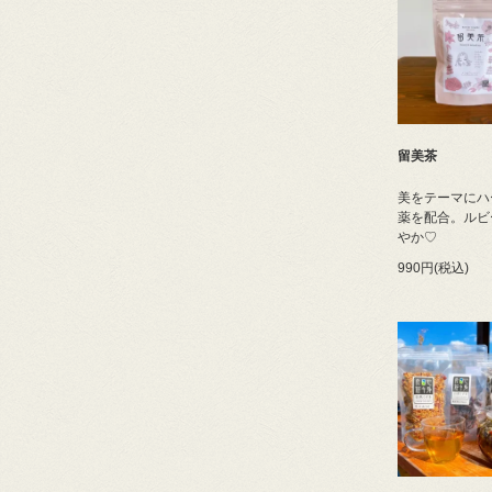
留美茶
美をテーマにハ
薬を配合。ルビ
やか♡
990円(税込)