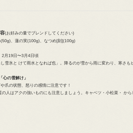
容
(お好みの量でブレンドしてください)
0g)、蓮の実(100g)、なつめ[刻](100g)
：2月19日〜3月4日頃
発し雪氷と けて⾬⽔となれば也」。降るのが雪から⾬に変わり、寒さも
「心の雪解け」
ぎや⽖の状態、怒りの感情に注意です！
質の⼈はアクの強いものにも注意しましょう。キャベツ・⼩松菜・ から