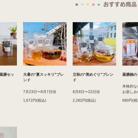
薬膳セッ
大暑の“夏スッキリ”ブレ
立秋の“美めぐり”ブレン
薬膳鍋の
ンド
ド
本格的な
7月23日〜8月7日頃
8月8日〜22日頃
お楽しみ
1,672円(税込)
2,282円(税込)
680円(税