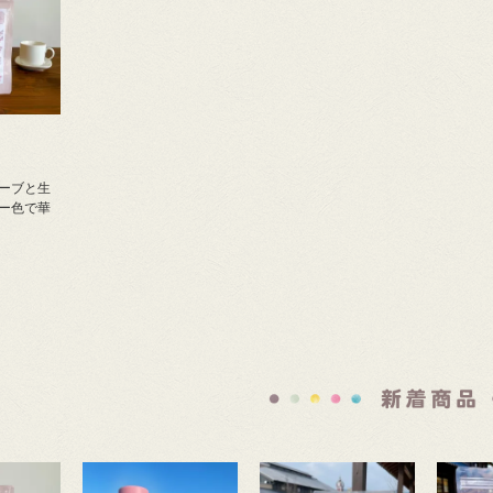
ーブと生
ー色で華