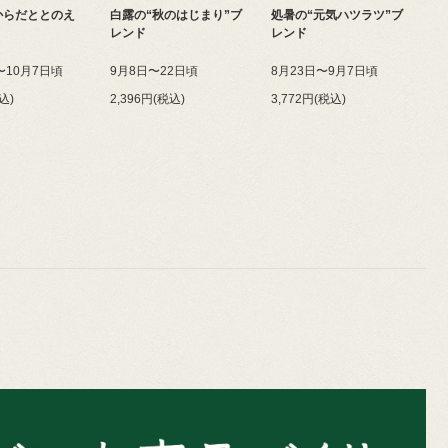
からだととのえ
白露の“秋のはじまり”ブ
処暑の“元気ハツラツ”ブ
レンド
レンド
〜10月7日頃
9月8日〜22日頃
8月23日〜9月7日頃
込)
2,396円(税込)
3,772円(税込)