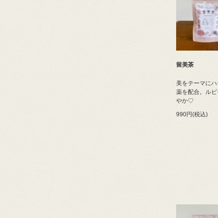
留美茶
美をテーマにハ
薬を配合。ルビ
やか♡
990円(税込)