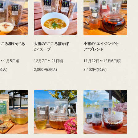
こころ穏やか”あ
大雪の“こころぽかぽ
小雪の“エイジングケ
か”スープ
ア”ブレンド
日〜1月5日頃
12月7日〜21日頃
11月22日〜12月6日頃
(税込)
2,060円(税込)
3,462円(税込)