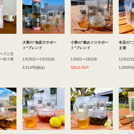
大寒の“免疫力サポー
小寒の“氣めぐりサポー
冬至の“
ト“ブレンド
ト“ブレンド
ま酒
ーブと生
ー色で華
1月20日〜2月3日頃
1月6日〜19日頃
12月22
4,514円(税込)
SOLD OUT
1,500円