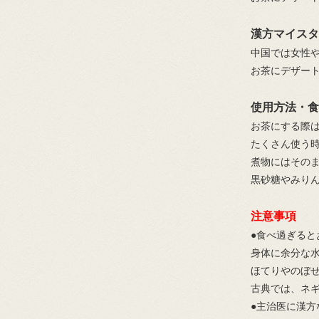
漢方マイスタ
中国では女性
お茶にデザー
使用方法・食
お茶にする際
たくさん使う
煮物にはその
黒砂糖やみり
注意事項
●食べ過ぎると
身体に余分な
ほてりやのぼ
古典では、ネ
●主治医に漢