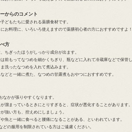
ーからのコメント
や子どもたちに愛される薬膳食材です。
トにお料理に、いろいろ使えますので薬膳初心者の方におすすめですよ
べ方
は、ちぎったほうがしっかり成分が出ます。
時は前もってなつめを細かくちぎり、瓶などに入れて冷蔵庫などで保管
まま洗ったなつめを入れて煮込みます。
んなどと一緒に煮た、なつめの甘露煮もおやつにおすすめです。
おなかが張りやすくなります。
水が溜まっているときにとりすぎると、症状が悪化することがあります
せが強い方も、控えめにしましょう。
ギや魚と一緒に食べると腰痛になることがある、といわれています。
方などの服用を制限されている方はご遠慮ください。