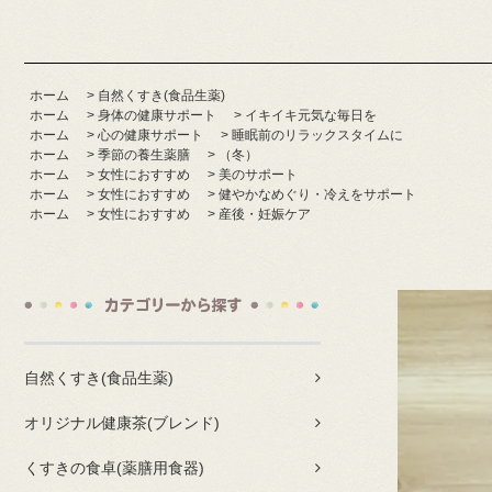
ホーム
>
自然くすき(食品生薬)
ホーム
>
身体の健康サポート
>
イキイキ元気な毎日を
ホーム
>
心の健康サポート
>
睡眠前のリラックスタイムに
ホーム
>
季節の養生薬膳
>
（冬）
ホーム
>
女性におすすめ
>
美のサポート
ホーム
>
女性におすすめ
>
健やかなめぐり・冷えをサポート
ホーム
>
女性におすすめ
>
産後・妊娠ケア
自然くすき(食品生薬)
オリジナル健康茶(ブレンド)
くすきの食卓(薬膳用食器)