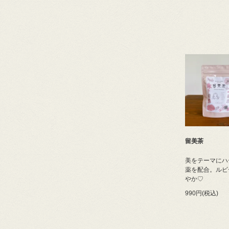
留美茶
美をテーマにハ
薬を配合。ルビ
やか♡
990円(税込)