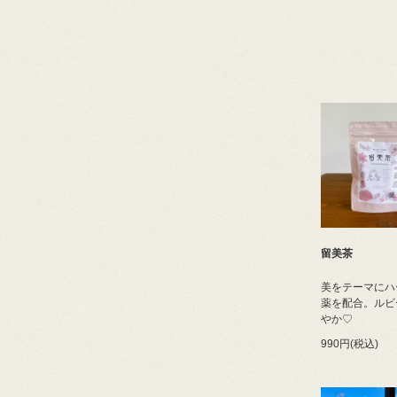
留美茶
美をテーマにハ
薬を配合。ルビ
やか♡
990円(税込)