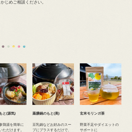
らかじめご相談ください。
もと(源気)
薬膳鍋のもと(美)
玄米モリンガ茶
参鶏湯を簡単に
豆乳鍋などお好みのスー
野菜不足やダイエットの
いただけます。
プにプラスするだけで、
サポートに