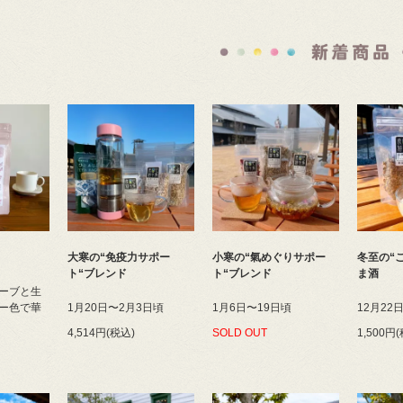
大寒の“免疫力サポー
小寒の“氣めぐりサポー
冬至の“
ト“ブレンド
ト“ブレンド
ま酒
ーブと生
ー色で華
1月20日〜2月3日頃
1月6日〜19日頃
12月22
4,514円(税込)
SOLD OUT
1,500円