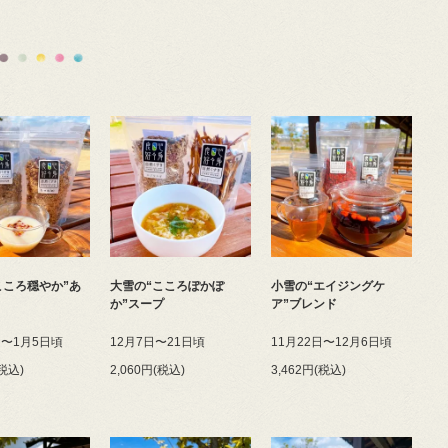
こころ穏やか”あ
大雪の“こころぽかぽ
小雪の“エイジングケ
か”スープ
ア”ブレンド
日〜1月5日頃
12月7日〜21日頃
11月22日〜12月6日頃
(税込)
2,060円(税込)
3,462円(税込)