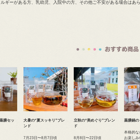
レルギーがある方、乳幼児、入院中の方、その他ご不安がある場合はあ
薬膳セッ
大暑の“夏スッキリ”ブレ
立秋の“美めぐり”ブレン
薬膳鍋の
ンド
ド
本格的な
7月23日〜8月7日頃
8月8日〜22日頃
お楽しみ