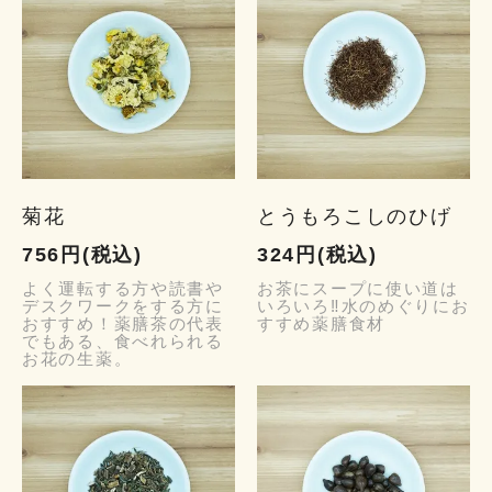
菊花
とうもろこしのひげ
756円(税込)
324円(税込)
よく運転する方や読書や
お茶にスープに使い道は
デスクワークをする方に
いろいろ‼水のめぐりにお
おすすめ！薬膳茶の代表
すすめ薬膳食材
でもある、食べれられる
お花の生薬。