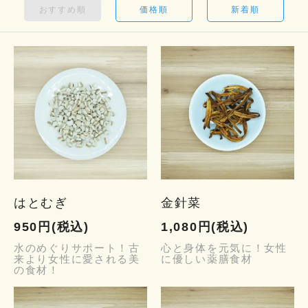
おすすめ順
価格順
新着順
はとむぎ
金針菜
950円(税込)
1,080円(税込)
水のめぐりサポート！古
心と身体を元気に！女性
来より女性に愛される美
に優しい薬膳食材
の食材！