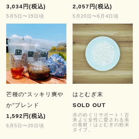
3,034円(税込)
2,057円(税込)
5月5日〜19日頃
5月20日〜6月4日頃
芒種の“スッキリ爽や
はとむぎ末
か”ブレンド
SOLD OUT
水のめぐりサポート！古
1,592円(税込)
来より女性に愛される美
の食材！はとむぎの粉末
6月5日〜20日頃
タイプ。