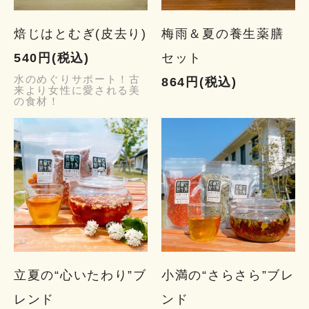
焙じはとむぎ(皮去り)
梅雨＆夏の養生薬膳
540円(税込)
セット
水のめぐりサポート！古
864円(税込)
来より女性に愛される美
の食材！
立夏の“心いたわり”ブ
小満の“さらさら”ブレ
レンド
ンド