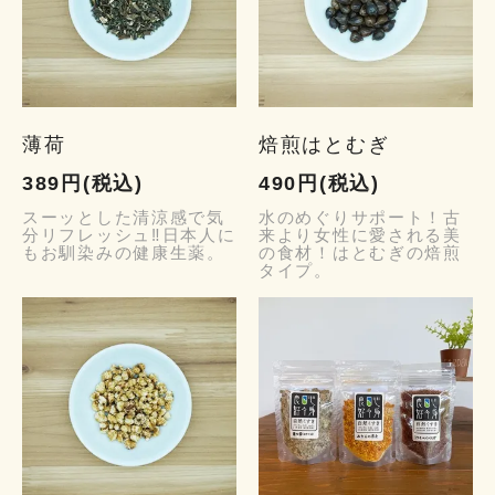
薄荷
焙煎はとむぎ
389円(税込)
490円(税込)
スーッとした清涼感で気
水のめぐりサポート！古
分リフレッシュ‼日本人に
来より女性に愛される美
もお馴染みの健康生薬。
の食材！はとむぎの焙煎
タイプ。